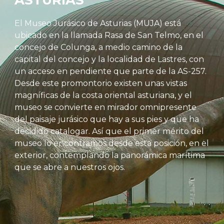
ASTURIAS
El Museo Jurásico de Asturias (MUJA) está
ubicado en la llamada Rasa de San Telmo, en el
concejo de Colunga, a medio camino de la
capital del concejo y la localidad de Lastres, con
un acceso en pendiente que parte de la AS-257.
Desde este promontorio existen unas vistas
magníficas de la costa oriental asturiana, y el
museo se convierte en mirador omnipresente
del paisaje jurásico que hay a sus pies y que ha
decidido catalogar. Así que el primer mérito del
museo lo encontramos desde esta posición, en el
exterior, contemplando la panorámica marítima
que se abre a nuestros ojos.