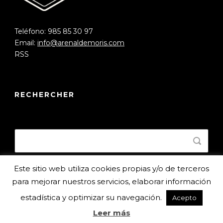
Teléfono: 985 85 30 97
Email:
info@arenaldemoris.com
RSS
RECHERCHER
Este sitio web utiliza cookies propias y/o de terceros
para mejorar nuestros servicios, elaborar información
estadística y optimizar su navegación.
Acepto
©2017 Camping Arenal de Moris.
Aviso Legal
Diseño: Jorge Lorenzo Fotografía: José Díaz
Leer más