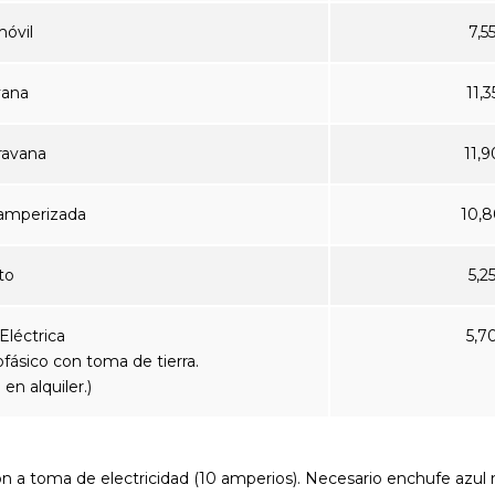
óvil
7,5
vana
11,3
ravana
11,9
amperizada
10,8
to
5,2
Eléctrica
5,7
ásico con toma de tierra.
en alquiler.)
 a toma de electricidad (10 amperios). Necesario enchufe azul 