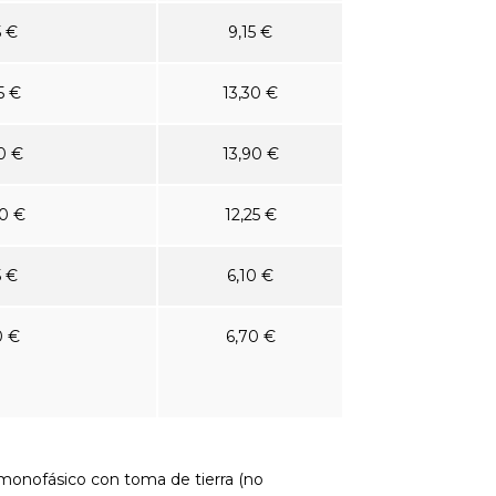
5 €
9,15 €
5 €
13,30 €
0 €
13,90 €
0 €
12,25 €
5 €
6,10 €
0 €
6,70 €
monofásico con toma de tierra (no