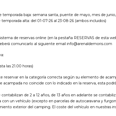
 temporada baja: semana santa, puente de mayo, mes de junio, y
temporada alta: del 01-07-26 al 23-08-26 (ambos incluidos)
 sistema de reservas online (en la pestaña RESERVAS de esta web
 deberá comunicarlo al siguiente email info@arenaldemoris.com
va:
ta las 21.00 horas)
reservar en la categoría correcta según su elemento de acampa
e acampada no coincide con lo indicado en la reserva, esta podrá 
contabilizan de 2 a 12 años, de 13 años en adelante se contabil
ela con un vehículo (excepto en parcelas de autocaravana y furgo
miento exterior del camping. El coste del vehículo en nuestras in