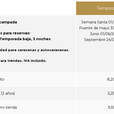
Tempora
acampada
Semana Santa 01/0
Puente de mayo 30/
 para reservas:
Junio 01/06/2
 Temporada baja, 3 noches
Septiembre 24/08
idad para caravanas y autocaravanas.
ara tiendas. IVA incluido.
lto
8,2
 12 años)
5,2
rro tienda
9,5