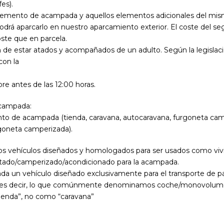
es).
n elemento de acampada y aquellos elementos adicionales del mi
podrá aparcarlo en nuestro aparcamiento exterior. El coste del s
ste que en parcela.
 de estar atados y acompañados de un adulto. Según la legisla
con la
bre antes de las 12:00 horas.
acampada:
ento de acampada (tienda, caravana, autocaravana, furgoneta cam
rgoneta camperizada).
 vehículos diseñados y homologados para ser usados como vivien
tado/camperizado/acondicionado para la acampada.
un vehículo diseñado exclusivamente para el transporte de pas
o (es decir, lo que comúnmente denominamos coche/monovolum
ienda”, no como “caravana”